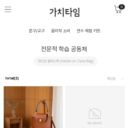
0
문구/교구
윤리적 소비
연수 체험 키트
전문적 학습 공동체
핸즈온 클래스백 (Hands-on Class Bag)
total(
2
)